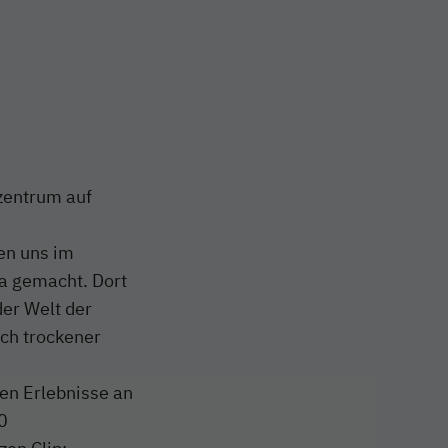
zentrum auf
en uns im
a gemacht. Dort
er Welt der
ach trockener
en Erlebnisse an
0
zen Clip: