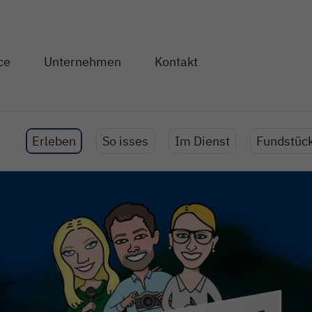
Direkt zum Inhalt
ce
Unternehmen
Kontakt
og" anzeigen
en von "Service" anzeigen
Unterseiten von "Unternehmen" anzeigen
:
Erleben
So isses
Im Dienst
Fundstüc