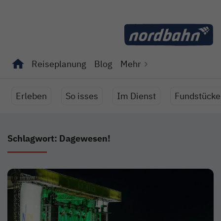
Direkt zum Inhalt
Reiseplanung
Blog
Mehr
Unterseiten von "Reiseplanung" anzeigen
Unterseiten von "Blog" anzeigen
Erleben
So isses
Im Dienst
Fundstücke
Schlagwort: Dagewesen!