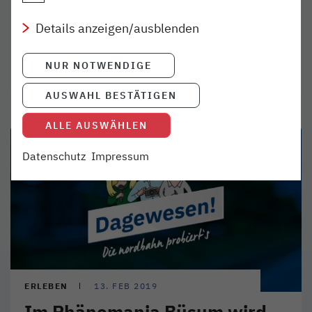
Unser Erlebnisvideo zum Steinzeitpark
Dithmarschen ist online. Da bekommt man direkt
Details anzeigen/ausblenden
Lust auf einen Familienausflug in die Vergangenheit.
NUR NOTWENDIGE
weiterlesen
AUSWAHL BESTÄTIGEN
ALLE AUSWÄHLEN
Datenschutz
Impressum
ERLEBEN
13. FEB 2019
Im Phänomania Büsum wird