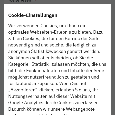
Cookie-Einstellungen
Wir verwenden Cookies, um Ihnen ein
optimales Webseiten-Erlebnis zu bieten. Dazu
zählen Cookies, die für den Betrieb der Seite
notwendig sind und solche, die lediglich zu
anonymen Statistikzwecken genutzt werden.
Sie können selbst entscheiden, ob Sie die
Kategorie "Statistik" zulassen möchten, die uns
hilft, die Funktionalitäten und Inhalte der Seite
möglichst nutzerfreundlich zu gestalten und
ERLEBEN
26. JUL 2019
fortlaufend anzupassen. Wenn Sie auf
Tag am Meer.
„Akzeptieren“ klicken, erlauben Sie uns, Ihr
Nutzungsverhalten auf dieser Website mit
10 Jahre Weltnaturerbe – das Jubiläum ist der
Google Analytics durch Cookies zu erfassen.
perfekte Anlass, sich endlich mal ins Wattenmeer
Dadurch können wir unsere Webangebote
aufzumachen!