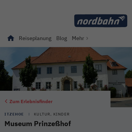
Direkt zum Inhalt
Reiseplanung
Blog
Mehr
Unterseiten von "Reiseplanung" anzeigen
Unterseiten von "Blog" anzeigen
Zum Erlebnisfinder
ITZEHOE
KULTUR, KINDER
Museum Prinzeßhof