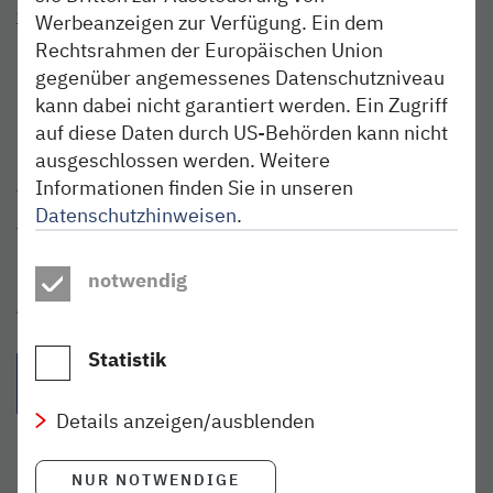
www.kreismuseum-prinzesshof.de
Werbeanzeigen zur Verfügung. Ein dem
prinzesshof@steinburg.de
Rechtsrahmen der Europäischen Union
(04821) 64068
gegenüber angemessenes Datenschutzniveau
kann dabei nicht garantiert werden. Ein Zugriff
Kirchenstr. 20
auf diese Daten durch US-Behörden kann nicht
25524 Itzehoe
ausgeschlossen werden. Weitere
Anreise
Informationen finden Sie in unseren
Mit der nordbahn bequem zur Haltestelle Itzehoe fahren.
Datenschutzhinweisen
.
Vom Bahnhof zum Museum kommst du zu Fuß in nur fünf
Minuten.
notwendig
Teilen:
Statistik
{{Link öffnet facebook teilen in neuem Fenster|format(facebo
{{Link öffnet twitter teilen in neuem Fenster|for
{{Link öffnet whatsapp teilen in n
{{per E-Mail teilen}} - 
Details anzeigen/ausblenden
NUR NOTWENDIGE