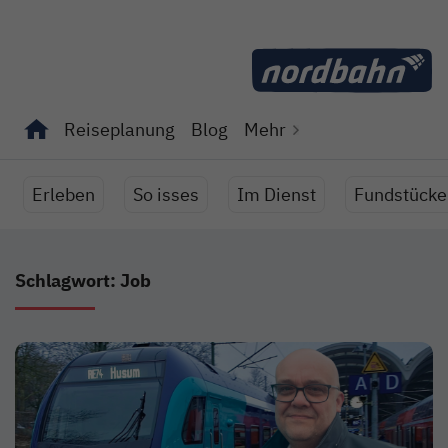
Direkt zum Inhalt
Reiseplanung
Blog
Mehr
Unterseiten von "Reiseplanung" anzeigen
Unterseiten von "Blog" anzeigen
Erleben
So isses
Im Dienst
Fundstücke
Schlagwort: Job