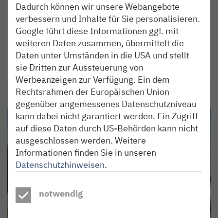
ein
Dadurch können wir unsere Webangebote
verbessern und Inhalte für Sie personalisieren.
Entdecke deine berufliche Zukunft als
Google führt diese Informationen ggf. mit
Mechatroniker bei der nordbahn und stell unsere
weiteren Daten zusammen, übermittelt die
Werkstatt in Hamburg-Tiefstack auf den Prüfstand.
Daten unter Umständen in die USA und stellt
sie Dritten zur Aussteuerung von
weiterlesen
Werbeanzeigen zur Verfügung. Ein dem
Rechtsrahmen der Europäischen Union
gegenüber angemessenes Datenschutzniveau
kann dabei nicht garantiert werden. Ein Zugriff
auf diese Daten durch US-Behörden kann nicht
ausgeschlossen werden. Weitere
Informationen finden Sie in unseren
Datenschutzhinweisen
.
notwendig