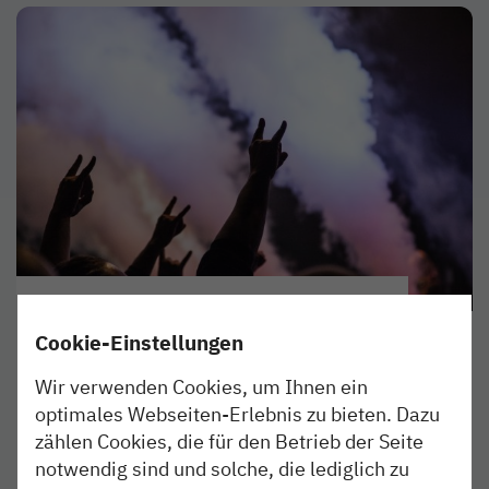
ERLEBEN
24. JUL 2023
Mit der nordbahn zum Wacken
Cookie-Einstellungen
Open Air
Wir verwenden Cookies, um Ihnen ein
optimales Webseiten-Erlebnis zu bieten. Dazu
Wir verstärken das gesamte Festivalwochenende
zählen Cookies, die für den Betrieb der Seite
unser Angebot auf der Schiene zwischen Itzehoe
notwendig sind und solche, die lediglich zu
und Hamburg.