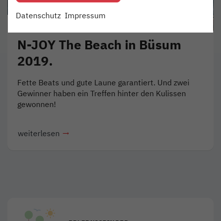
Datenschutz
Impressum
ERLEBEN
16. AUG 2019
N-JOY The Beach in Büsum
2019.
Fette Beats und gute Laune garantiert. Und zwei
Gewinner haben ein Treffen hinter den Kulissen
gewonnen!
weiterlesen