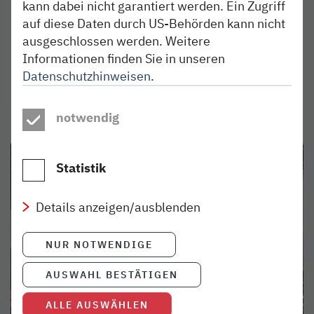
Tornesch
kann dabei nicht garantiert werden. Ein Zugriff
auf diese Daten durch US-Behörden kann nicht
Kostenlose Probewoche der neg bis zum 28.
ausgeschlossen werden. Weitere
Februar verlängert!
Informationen finden Sie in unseren
Datenschutzhinweisen
.
weiterlesen
notwendig
Statistik
Details anzeigen/ausblenden
NUR NOTWENDIGE
AUSWAHL BESTÄTIGEN
ALLE AUSWÄHLEN