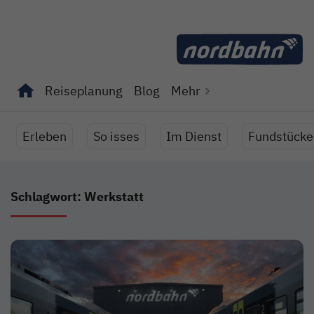
Direkt zum Inhalt
Reiseplanung
Blog
Mehr
Unterseiten von "Reiseplanung" anzeigen
Unterseiten von "Blog" anzeigen
Erleben
So isses
Im Dienst
Fundstücke
Schlagwort: Werkstatt