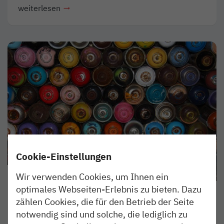
weiterlesen
Cookie-Einstellungen
Wir verwenden Cookies, um Ihnen ein
SO ISSES
23. MAI 2019
optimales Webseiten-Erlebnis zu bieten. Dazu
Graffiti: Bald wird‘s zu bunt.
zählen Cookies, die für den Betrieb der Seite
notwendig sind und solche, die lediglich zu
Die Graffitiszene feiert Zerstörung als Lifestyle. Je