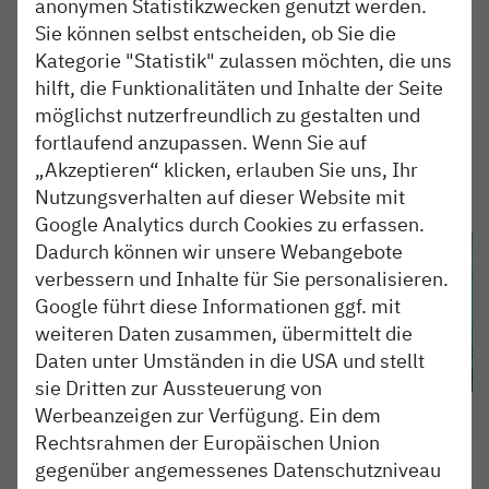
anonymen Statistikzwecken genutzt werden.
höher der Schaden, desto breiter das Ego. Wir
Sie können selbst entscheiden, ob Sie die
zahlen Millionen dafür. Muss das so?
Kategorie "Statistik" zulassen möchten, die uns
hilft, die Funktionalitäten und Inhalte der Seite
weiterlesen
möglichst nutzerfreundlich zu gestalten und
fortlaufend anzupassen. Wenn Sie auf
„Akzeptieren“ klicken, erlauben Sie uns, Ihr
Nutzungsverhalten auf dieser Website mit
Google Analytics durch Cookies zu erfassen.
Dadurch können wir unsere Webangebote
verbessern und Inhalte für Sie personalisieren.
Google führt diese Informationen ggf. mit
weiteren Daten zusammen, übermittelt die
Daten unter Umständen in die USA und stellt
sie Dritten zur Aussteuerung von
Werbeanzeigen zur Verfügung. Ein dem
SO ISSES
07. DEZ 2018
Rechtsrahmen der Europäischen Union
Die Feuchttuchstörung
gegenüber angemessenes Datenschutzniveau