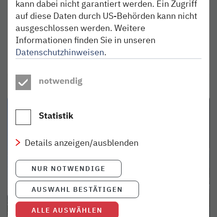
kann dabei nicht garantiert werden. Ein Zugriff
Warum hygienische Feuchttücher nach Meinung
auf diese Daten durch US-Behörden kann nicht
unserer Fahrzeugtechniker vor allem nach Ärger
ausgeschlossen werden. Weitere
riechen.
Informationen finden Sie in unseren
Datenschutzhinweisen
.
weiterlesen
notwendig
Statistik
Details anzeigen/ausblenden
NUR NOTWENDIGE
AUSWAHL BESTÄTIGEN
ALLE AUSWÄHLEN