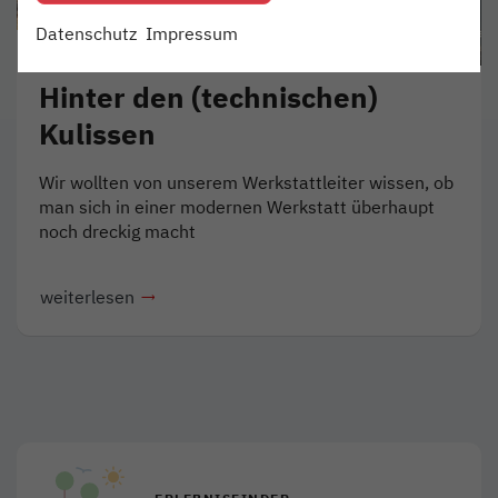
Datenschutz
Impressum
IM DIENST
08. NOV 2018
Hinter den (technischen)
Kulissen
Wir wollten von unserem Werkstattleiter wissen, ob
man sich in einer modernen Werkstatt überhaupt
noch dreckig macht
weiterlesen